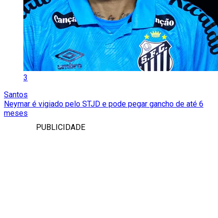
3
Santos
Neymar é vigiado pelo STJD e pode pegar gancho de até 6
meses
PUBLICIDADE