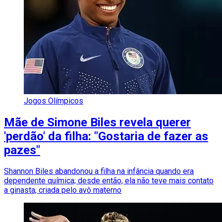
Jogos Olímpicos
Mãe de Simone Biles revela querer
'perdão' da filha: "Gostaria de fazer as
pazes"
Shannon Biles abandonou a filha na infância quando era
dependente química; desde então, ela não teve mais contato
a ginasta, criada pelo avô materno