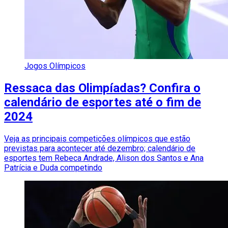
Jogos Olímpicos
Ressaca das Olimpíadas? Confira o
calendário de esportes até o fim de
2024
Veja as principais competições olímpicos que estão
previstas para acontecer até dezembro; calendário de
esportes tem Rebeca Andrade, Alison dos Santos e Ana
Patrícia e Duda competindo