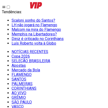
Tendências
:
Scaloni sonho do Santos?
LH não jogará no Flamengo
Malcom na mira do Flamengo
Memphis na Libertadores?
Diniz é criticado no Corinthians
Luís Roberto volta à Globo
NOTÍCIAS RECENTES
Copa 2026
SELEÇÃO BRASILEIRA
Apostas
Mercado da Bola
FLAMENGO
SANTOS
PALMEIRAS
CORINTHIANS
AO VIVO
GRÊMIO
SĀO PAULO
VASCO