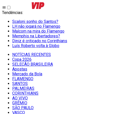
Tendências
:
Scaloni sonho do Santos?
LH não jogará no Flamengo
Malcom na mira do Flamengo
Memphis na Libertadores?
Diniz é criticado no Corinthians
Luís Roberto volta à Globo
NOTÍCIAS RECENTES
Copa 2026
SELEÇÃO BRASILEIRA
Apostas
Mercado da Bola
FLAMENGO
SANTOS
PALMEIRAS
CORINTHIANS
AO VIVO
GRÊMIO
SĀO PAULO
VASCO