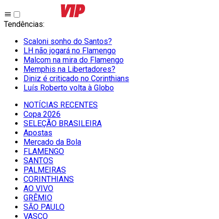
Tendências
:
Scaloni sonho do Santos?
LH não jogará no Flamengo
Malcom na mira do Flamengo
Memphis na Libertadores?
Diniz é criticado no Corinthians
Luís Roberto volta à Globo
NOTÍCIAS RECENTES
Copa 2026
SELEÇÃO BRASILEIRA
Apostas
Mercado da Bola
FLAMENGO
SANTOS
PALMEIRAS
CORINTHIANS
AO VIVO
GRÊMIO
SĀO PAULO
VASCO