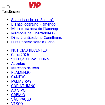
Tendências
:
Scaloni sonho do Santos?
LH não jogará no Flamengo
Malcom na mira do Flamengo
Memphis na Libertadores?
Diniz é criticado no Corinthians
Luís Roberto volta à Globo
NOTÍCIAS RECENTES
Copa 2026
SELEÇÃO BRASILEIRA
Apostas
Mercado da Bola
FLAMENGO
SANTOS
PALMEIRAS
CORINTHIANS
AO VIVO
GRÊMIO
SĀO PAULO
VASCO