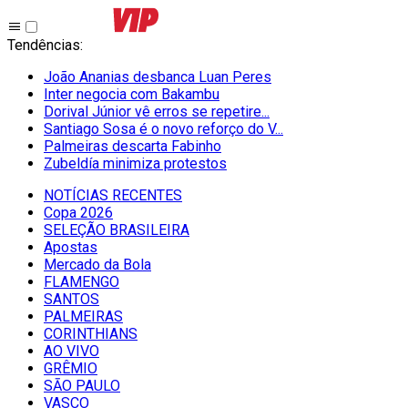
Tendências
:
João Ananias desbanca Luan Peres
Inter negocia com Bakambu
Dorival Júnior vê erros se repetire...
Santiago Sosa é o novo reforço do V...
Palmeiras descarta Fabinho
Zubeldía minimiza protestos
NOTÍCIAS RECENTES
Copa 2026
SELEÇÃO BRASILEIRA
Apostas
Mercado da Bola
FLAMENGO
SANTOS
PALMEIRAS
CORINTHIANS
AO VIVO
GRÊMIO
SĀO PAULO
VASCO