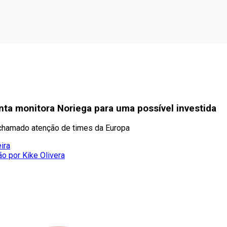
anta monitora Noriega para uma possível investida
 chamado atenção de times da Europa
ira
ão por Kike Olivera