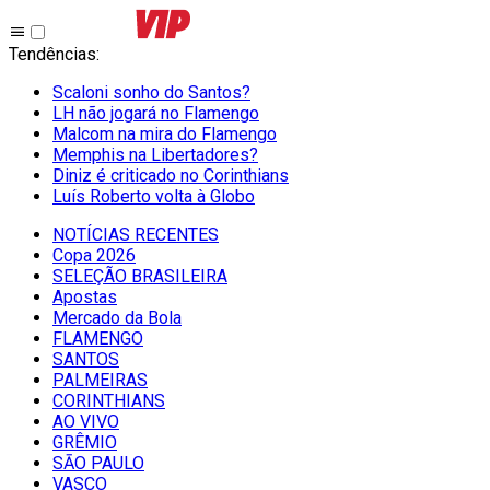
Tendências
:
Scaloni sonho do Santos?
LH não jogará no Flamengo
Malcom na mira do Flamengo
Memphis na Libertadores?
Diniz é criticado no Corinthians
Luís Roberto volta à Globo
NOTÍCIAS RECENTES
Copa 2026
SELEÇÃO BRASILEIRA
Apostas
Mercado da Bola
FLAMENGO
SANTOS
PALMEIRAS
CORINTHIANS
AO VIVO
GRÊMIO
SĀO PAULO
VASCO