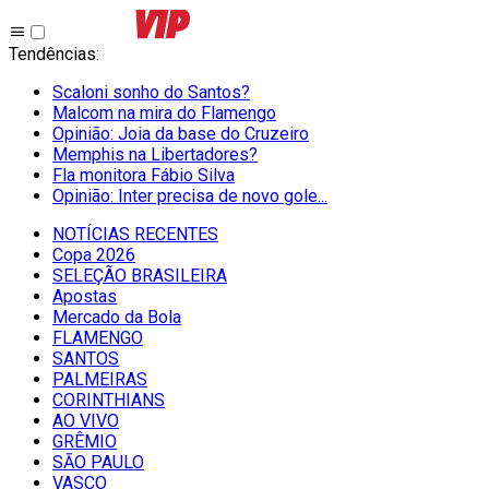
Tendências
:
Scaloni sonho do Santos?
Malcom na mira do Flamengo
Opinião: Joia da base do Cruzeiro
Memphis na Libertadores?
Fla monitora Fábio Silva
Opinião: Inter precisa de novo gole...
NOTÍCIAS RECENTES
Copa 2026
SELEÇÃO BRASILEIRA
Apostas
Mercado da Bola
FLAMENGO
SANTOS
PALMEIRAS
CORINTHIANS
AO VIVO
GRÊMIO
SĀO PAULO
VASCO