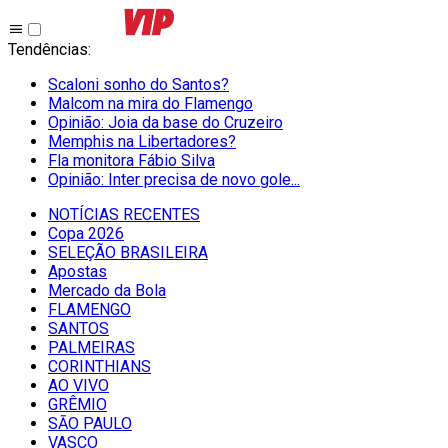
Tendências
:
Scaloni sonho do Santos?
Malcom na mira do Flamengo
Opinião: Joia da base do Cruzeiro
Memphis na Libertadores?
Fla monitora Fábio Silva
Opinião: Inter precisa de novo gole...
NOTÍCIAS RECENTES
Copa 2026
SELEÇÃO BRASILEIRA
Apostas
Mercado da Bola
FLAMENGO
SANTOS
PALMEIRAS
CORINTHIANS
AO VIVO
GRÊMIO
SĀO PAULO
VASCO