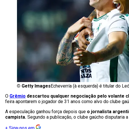
©
Getty Images
Echeverría (à esquerda) é titular do Le
O
Grêmio
descartou qualquer negociação pelo volante ch
feira apontarem o jogador de 31 anos como alvo do clube ga
A especulação ganhou força depois que
o jornalista argent
campista.
Segundo a publicação, o clube gaúcho disputaria a 
+
Siga-nos em