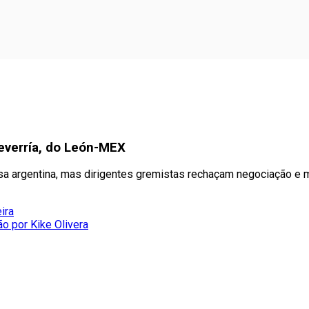
everría, do León-MEX
nsa argentina, mas dirigentes gremistas rechaçam negociação e
ira
ão por Kike Olivera