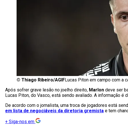
©
Thiago Ribeiro/AGIF
Lucas Piton em campo com a ca
Após sofrer grave lesão no joelho direito,
Marlon
deve ser b
Lucas Piton, do Vasco, está sendo avaliado. A informação é d
De acordo com o jornalista, uma troca de jogadores está send
em lista de negociáveis da diretoria gremista
e tem chanc
+
Siga-nos em