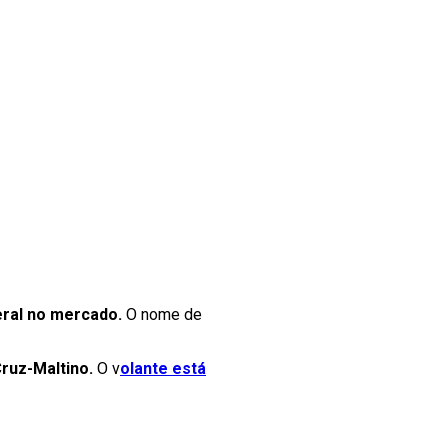
eral no mercado.
O nome de
ruz-Maltino.
O v
olante está