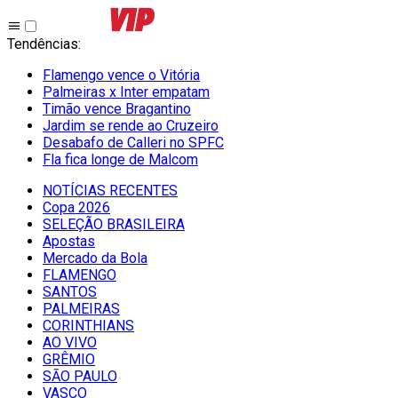
Tendências
:
Flamengo vence o Vitória
Palmeiras x Inter empatam
Timão vence Bragantino
Jardim se rende ao Cruzeiro
Desabafo de Calleri no SPFC
Fla fica longe de Malcom
NOTÍCIAS RECENTES
Copa 2026
SELEÇÃO BRASILEIRA
Apostas
Mercado da Bola
FLAMENGO
SANTOS
PALMEIRAS
CORINTHIANS
AO VIVO
GRÊMIO
SĀO PAULO
VASCO