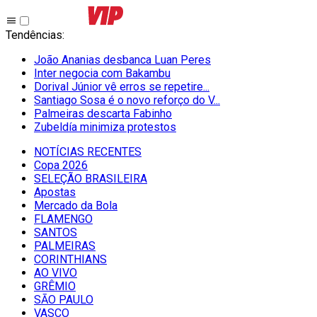
Tendências
:
João Ananias desbanca Luan Peres
Inter negocia com Bakambu
Dorival Júnior vê erros se repetire...
Santiago Sosa é o novo reforço do V...
Palmeiras descarta Fabinho
Zubeldía minimiza protestos
NOTÍCIAS RECENTES
Copa 2026
SELEÇÃO BRASILEIRA
Apostas
Mercado da Bola
FLAMENGO
SANTOS
PALMEIRAS
CORINTHIANS
AO VIVO
GRÊMIO
SĀO PAULO
VASCO