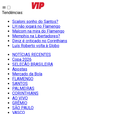
Tendências
:
Scaloni sonho do Santos?
LH não jogará no Flamengo
Malcom na mira do Flamengo
Memphis na Libertadores?
Diniz é criticado no Corinthians
Luís Roberto volta à Globo
NOTÍCIAS RECENTES
Copa 2026
SELEÇÃO BRASILEIRA
Apostas
Mercado da Bola
FLAMENGO
SANTOS
PALMEIRAS
CORINTHIANS
AO VIVO
GRÊMIO
SĀO PAULO
VASCO