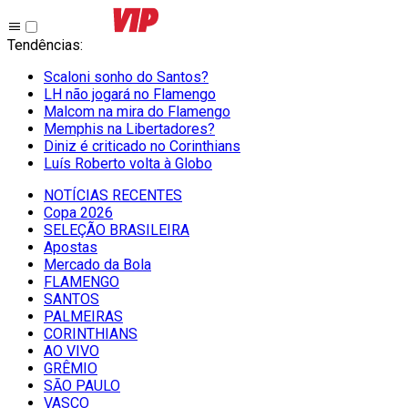
Tendências
:
Scaloni sonho do Santos?
LH não jogará no Flamengo
Malcom na mira do Flamengo
Memphis na Libertadores?
Diniz é criticado no Corinthians
Luís Roberto volta à Globo
NOTÍCIAS RECENTES
Copa 2026
SELEÇÃO BRASILEIRA
Apostas
Mercado da Bola
FLAMENGO
SANTOS
PALMEIRAS
CORINTHIANS
AO VIVO
GRÊMIO
SĀO PAULO
VASCO