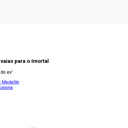
vaias para o Imortal
 do ex'
o Medellín
rcelona