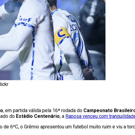
lickr
ro
, em partida válida pela 16ª rodada do
Campeonato Brasileiro
amado do
Estádio Centenário
, a
Raposa venceu com tranquilidade
o de 6ºC, o Grêmio apresentou um futebol muito ruim e viu a tor