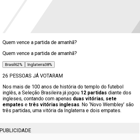
Quem vence a partida de amanhã?
Quem vence a partida de amanhã?
Brasil
62
%
Inglaterra
38
%
26 PESSOAS JÁ VOTARAM
Nos mais de 100 anos de história do templo do futebol
inglês, a Seleção Brasileira já jogou
12 partidas
diante dos
ingleses, contando com apenas
duas vitórias
,
sete
empates
e
três vitórias inglesas
. No ‘Novo Wembley’ são
três partidas, uma vitória da Inglaterra e dois empates.
PUBLICIDADE