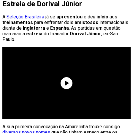
Estreia de Dorival Júnior
A
Seleção Brasileira
já se
apresentou
e deu
início
aos
treinamentos
para enfrentar dois
amistosos
internacionais
diante de
Inglaterra
e
Espanha
. As partidas em questão
marcarão a
estreia
do treinador
Dorival
Júnior
, ex-São
Paulo.
A sua primeira convocação na Amarelinha trouxe consigo
diversos novos nomes
que não tinham espaço entre os