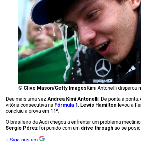
©
Clive Mason/Getty Images
Kimi Antonelli disparou 
Deu mais uma vez
Andrea Kimi Antonelli
. De ponta a ponta
vitória consecutiva na
Fórmula 1
.
Lewis Hamilton
levou a Fe
concluiu a prova em 11º.
O brasileiro da Audi chegou a enfrentar um problema mecânico,
Sergio Pérez
foi punido com um
drive through
ao se posici
+
Siga-nos em