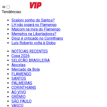
Tendências
:
Scaloni sonho do Santos?
LH não jogará no Flamengo
Malcom na mira do Flamengo
Memphis na Libertadores?
Diniz é criticado no Corinthians
Luís Roberto volta à Globo
NOTÍCIAS RECENTES
Copa 2026
SELEÇÃO BRASILEIRA
Apostas
Mercado da Bola
FLAMENGO
SANTOS
PALMEIRAS
CORINTHIANS
AO VIVO
GRÊMIO
SĀO PAULO
VASCO