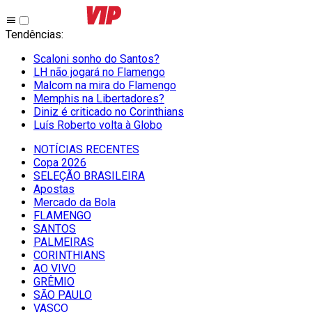
Tendências
:
Scaloni sonho do Santos?
LH não jogará no Flamengo
Malcom na mira do Flamengo
Memphis na Libertadores?
Diniz é criticado no Corinthians
Luís Roberto volta à Globo
NOTÍCIAS RECENTES
Copa 2026
SELEÇÃO BRASILEIRA
Apostas
Mercado da Bola
FLAMENGO
SANTOS
PALMEIRAS
CORINTHIANS
AO VIVO
GRÊMIO
SĀO PAULO
VASCO