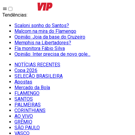
Tendências
:
Scaloni sonho do Santos?
Malcom na mira do Flamengo
Opinião: Joia da base do Cruzeiro
Memphis na Libertadores?
Fla monitora Fábio Silva
Opinião: Inter precisa de novo gole...
NOTÍCIAS RECENTES
Copa 2026
SELEÇÃO BRASILEIRA
Apostas
Mercado da Bola
FLAMENGO
SANTOS
PALMEIRAS
CORINTHIANS
AO VIVO
GRÊMIO
SĀO PAULO
VASCO