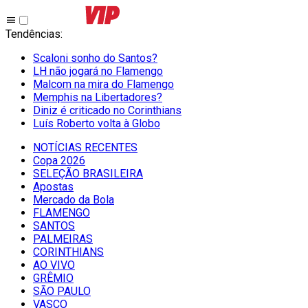
Tendências
:
Scaloni sonho do Santos?
LH não jogará no Flamengo
Malcom na mira do Flamengo
Memphis na Libertadores?
Diniz é criticado no Corinthians
Luís Roberto volta à Globo
NOTÍCIAS RECENTES
Copa 2026
SELEÇÃO BRASILEIRA
Apostas
Mercado da Bola
FLAMENGO
SANTOS
PALMEIRAS
CORINTHIANS
AO VIVO
GRÊMIO
SĀO PAULO
VASCO