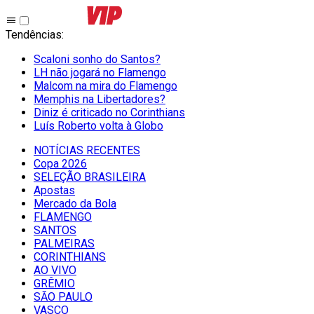
Tendências
:
Scaloni sonho do Santos?
LH não jogará no Flamengo
Malcom na mira do Flamengo
Memphis na Libertadores?
Diniz é criticado no Corinthians
Luís Roberto volta à Globo
NOTÍCIAS RECENTES
Copa 2026
SELEÇÃO BRASILEIRA
Apostas
Mercado da Bola
FLAMENGO
SANTOS
PALMEIRAS
CORINTHIANS
AO VIVO
GRÊMIO
SĀO PAULO
VASCO