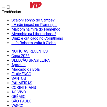
Tendências
:
Scaloni sonho do Santos?
LH não jogará no Flamengo
Malcom na mira do Flamengo
Memphis na Libertadores?
Diniz é criticado no Corinthians
Luís Roberto volta à Globo
NOTÍCIAS RECENTES
Copa 2026
SELEÇÃO BRASILEIRA
Apostas
Mercado da Bola
FLAMENGO
SANTOS
PALMEIRAS
CORINTHIANS
AO VIVO
GRÊMIO
SĀO PAULO
VASCO