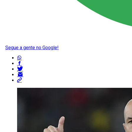
Segue a gente no Google!