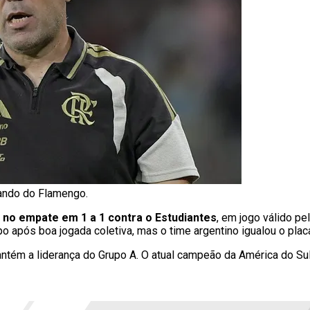
ando do Flamengo.
u no empate em 1 a 1 contra o Estudiantes
, em jogo válido pe
 após boa jogada coletiva, mas o time argentino igualou o placa
ntém a liderança do Grupo A. O atual campeão da América do S