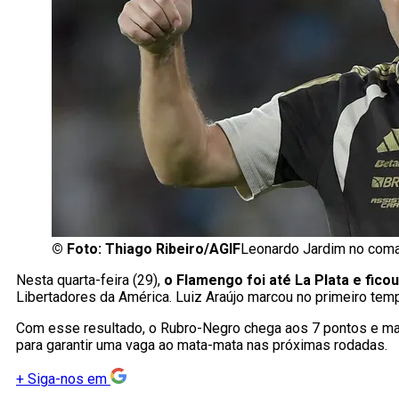
©
Foto: Thiago Ribeiro/AGIF
Leonardo Jardim no com
Nesta quarta-feira (29),
o Flamengo foi até La Plata e fico
Libertadores da América. Luiz Araújo marcou no primeiro tempo
Com esse resultado, o Rubro-Negro chega aos 7 pontos e ma
para garantir uma vaga ao mata-mata nas próximas rodadas.
+
Siga-nos em