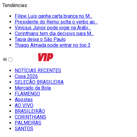
Tendências
:
Filipe Luís ganha carta branca no M...
Presidente do Remo solta o verbo ap...
Vinícius Júnior pode jogar na Arábi...
Corinthians tem dia decisivo para M...
Tapia deixa o São Paulo
Thiago Almada pode entrar no top 3
NOTÍCIAS RECENTES
Copa 2026
SELEÇÃO BRASILEIRA
Mercado da Bola
FLAMENGO
Apostas
AO VIVO
BRASILEIRÃO
CORINTHIANS
PALMEIRAS
SANTOS