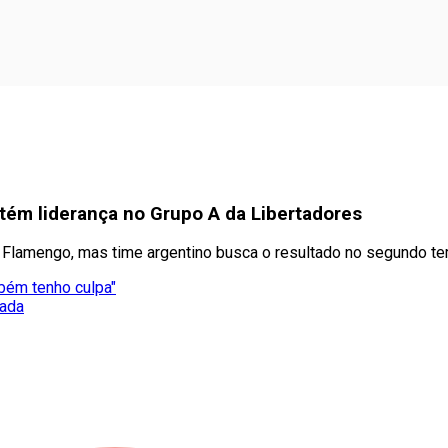
ém liderança no Grupo A da Libertadores
o Flamengo, mas time argentino busca o resultado no segundo t
mbém tenho culpa"
mada