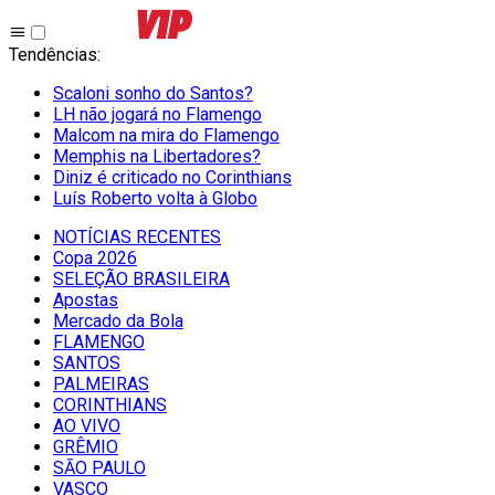
Tendências
:
Scaloni sonho do Santos?
LH não jogará no Flamengo
Malcom na mira do Flamengo
Memphis na Libertadores?
Diniz é criticado no Corinthians
Luís Roberto volta à Globo
NOTÍCIAS RECENTES
Copa 2026
SELEÇÃO BRASILEIRA
Apostas
Mercado da Bola
FLAMENGO
SANTOS
PALMEIRAS
CORINTHIANS
AO VIVO
GRÊMIO
SĀO PAULO
VASCO