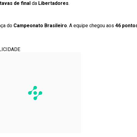
tavas de final
da
Libertadores
.
nça do
Campeonato Brasileiro
. A equipe chegou aos
46 ponto
LICIDADE