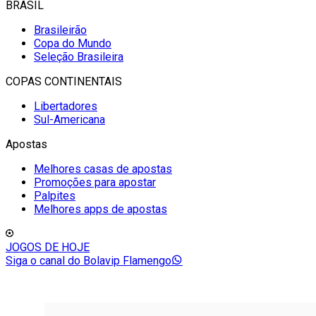
BRASIL
Brasileirão
Copa do Mundo
Seleção Brasileira
COPAS CONTINENTAIS
Libertadores
Sul-Americana
Apostas
Melhores casas de apostas
Promoções para apostar
Palpites
Melhores apps de apostas
JOGOS DE HOJE
Siga o canal do Bolavip Flamengo