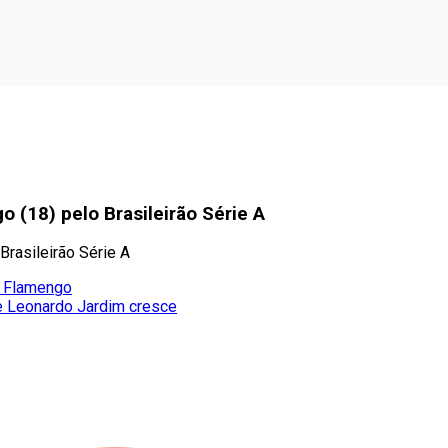
 (18) pelo Brasileirão Série A
Brasileirão Série A
o Flamengo
e Leonardo Jardim cresce