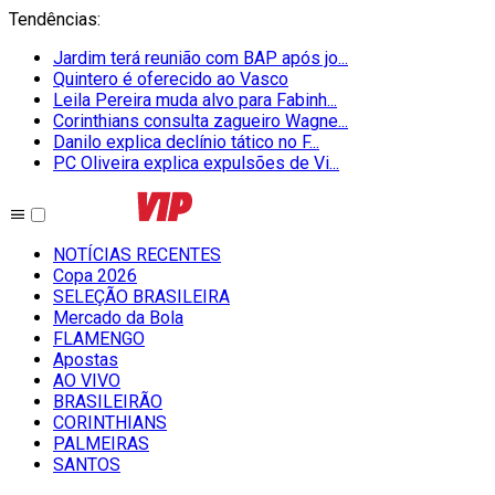
Tendências
:
Jardim terá reunião com BAP após jo...
Quintero é oferecido ao Vasco
Leila Pereira muda alvo para Fabinh...
Corinthians consulta zagueiro Wagne...
Danilo explica declínio tático no F...
PC Oliveira explica expulsões de Vi...
NOTÍCIAS RECENTES
Copa 2026
SELEÇÃO BRASILEIRA
Mercado da Bola
FLAMENGO
Apostas
AO VIVO
BRASILEIRÃO
CORINTHIANS
PALMEIRAS
SANTOS