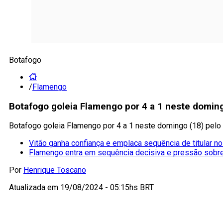
Botafogo
/
Flamengo
Botafogo goleia Flamengo por 4 a 1 neste domingo
Botafogo goleia Flamengo por 4 a 1 neste domingo (18) pelo 
Vitão ganha confiança e emplaca sequência de titular n
Flamengo entra em sequência decisiva e pressão sobr
Por
Henrique Toscano
Atualizada em
19/08/2024 - 05:15hs BRT