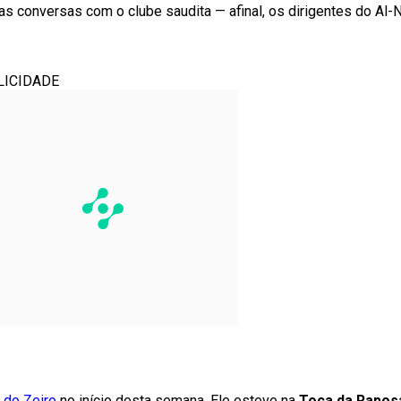
as conversas com o clube saudita — afinal, os dirigentes do Al
LICIDADE
 do Zeiro
no início desta semana. Ele esteve na
Toca da Raposa