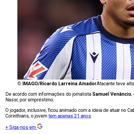
©
IMAGO/Ricardo Larreina Amador
Atacante teve alt
De acordo com informações do jornalista
Samuel Venâncio
,
Nassr, por empréstimo.
O jogador, inclusive, ficou animado com a ideia de atuar no 
Corinthians, o jovem
tem apenas 21 anos
.
+
Siga-nos em