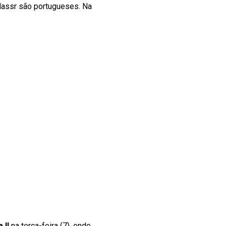
-Nassr são portugueses. Na
 II
na terça-feira (7), onde