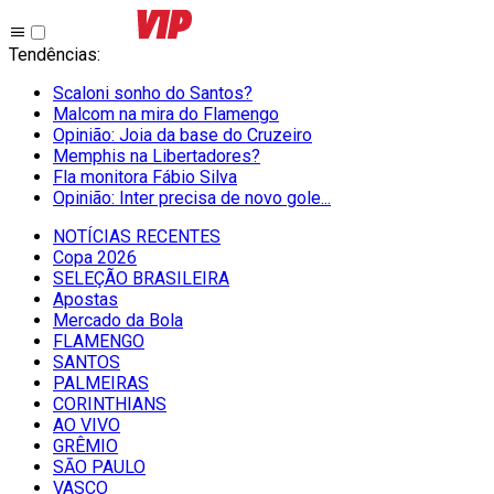
Tendências
:
Scaloni sonho do Santos?
Malcom na mira do Flamengo
Opinião: Joia da base do Cruzeiro
Memphis na Libertadores?
Fla monitora Fábio Silva
Opinião: Inter precisa de novo gole...
NOTÍCIAS RECENTES
Copa 2026
SELEÇÃO BRASILEIRA
Apostas
Mercado da Bola
FLAMENGO
SANTOS
PALMEIRAS
CORINTHIANS
AO VIVO
GRÊMIO
SĀO PAULO
VASCO