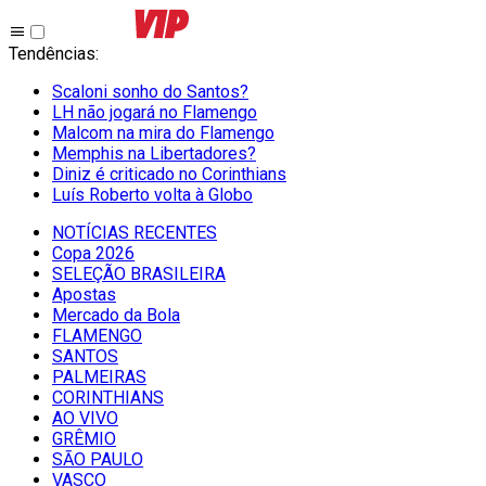
Tendências
:
Scaloni sonho do Santos?
LH não jogará no Flamengo
Malcom na mira do Flamengo
Memphis na Libertadores?
Diniz é criticado no Corinthians
Luís Roberto volta à Globo
NOTÍCIAS RECENTES
Copa 2026
SELEÇÃO BRASILEIRA
Apostas
Mercado da Bola
FLAMENGO
SANTOS
PALMEIRAS
CORINTHIANS
AO VIVO
GRÊMIO
SĀO PAULO
VASCO