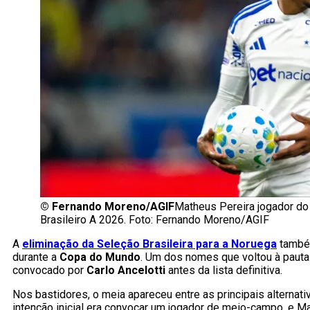
©
Fernando Moreno/AGIF
Matheus Pereira jogador do
Brasileiro A 2026. Foto: Fernando Moreno/AGIF
A
eliminação da Seleção Brasileira para a Noruega
também
durante a
Copa do Mundo
. Um dos nomes que voltou à pauta
convocado por
Carlo Ancelotti
antes da lista definitiva.
Nos bastidores, o meia apareceu entre as principais alterna
intenção inicial era convocar um jogador de meio-campo, e Ma