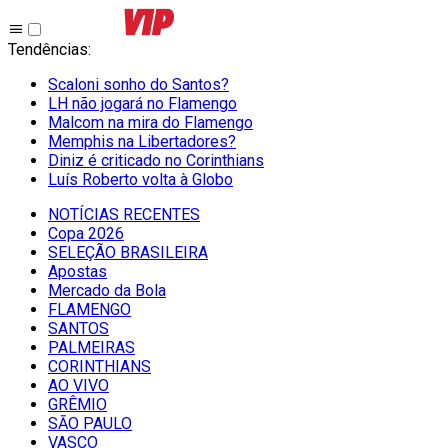
Tendências
:
Scaloni sonho do Santos?
LH não jogará no Flamengo
Malcom na mira do Flamengo
Memphis na Libertadores?
Diniz é criticado no Corinthians
Luís Roberto volta à Globo
NOTÍCIAS RECENTES
Copa 2026
SELEÇÃO BRASILEIRA
Apostas
Mercado da Bola
FLAMENGO
SANTOS
PALMEIRAS
CORINTHIANS
AO VIVO
GRÊMIO
SĀO PAULO
VASCO