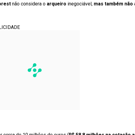
orest
não considera o
arqueiro
inegociável,
mas também não a
LICIDADE
r cerca de 10 milhões de euros (
R$ 58,8 milhões na cotação a