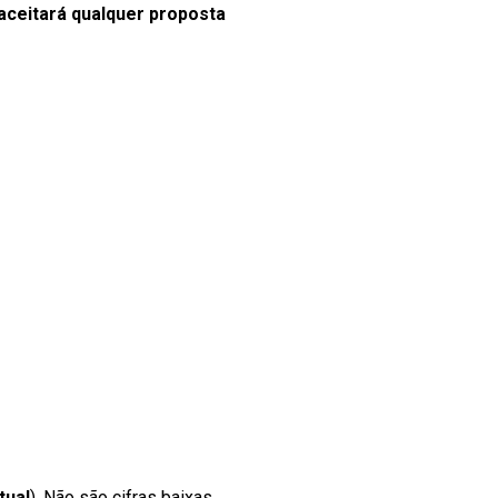
ceitará qualquer proposta
tual
). Não são cifras baixas,