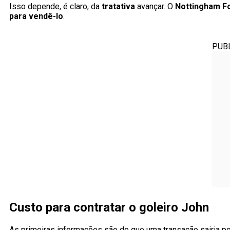
Isso depende, é claro, da
tratativa
avançar. O
Nottingham F
para vendê-lo
.
PUB
Custo para contratar o goleiro John
As primeiras informações são de que uma transação sairia po