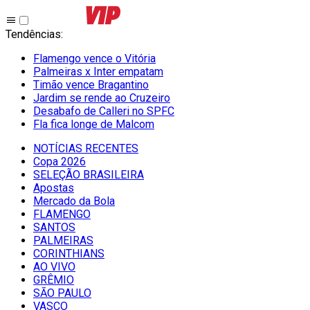
Tendências
:
Flamengo vence o Vitória
Palmeiras x Inter empatam
Timão vence Bragantino
Jardim se rende ao Cruzeiro
Desabafo de Calleri no SPFC
Fla fica longe de Malcom
NOTÍCIAS RECENTES
Copa 2026
SELEÇÃO BRASILEIRA
Apostas
Mercado da Bola
FLAMENGO
SANTOS
PALMEIRAS
CORINTHIANS
AO VIVO
GRÊMIO
SĀO PAULO
VASCO