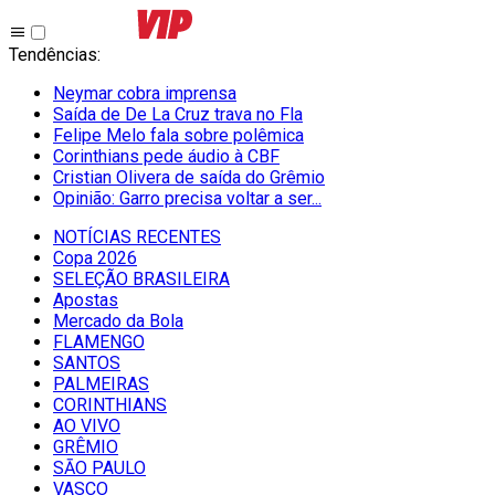
Tendências
:
Neymar cobra imprensa
Saída de De La Cruz trava no Fla
Felipe Melo fala sobre polêmica
Corinthians pede áudio à CBF
Cristian Olivera de saída do Grêmio
Opinião: Garro precisa voltar a ser...
NOTÍCIAS RECENTES
Copa 2026
SELEÇÃO BRASILEIRA
Apostas
Mercado da Bola
FLAMENGO
SANTOS
PALMEIRAS
CORINTHIANS
AO VIVO
GRÊMIO
SĀO PAULO
VASCO