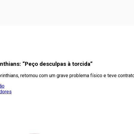
inthians: “Peço desculpas à torcida”
rinthians, retornou com um grave problema físico e teve contrat
ção
adores