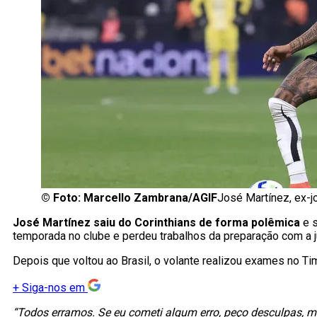
©
Foto: Marcello Zambrana/AGIF
José Martínez, ex-j
José Martínez saiu do Corinthians de forma polêmica
e s
temporada no clube e perdeu trabalhos da preparação com a jus
Depois que voltou ao Brasil, o volante realizou exames no Ti
+
Siga-nos em
“Todos erramos. Se eu cometi algum erro, peço desculpas, ma