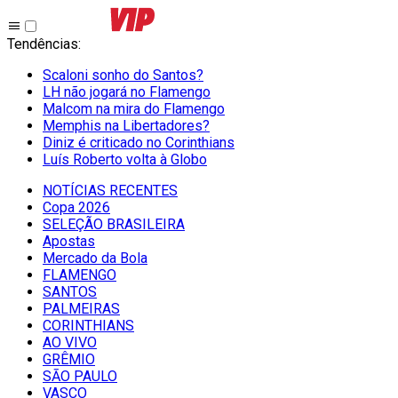
Tendências
:
Scaloni sonho do Santos?
LH não jogará no Flamengo
Malcom na mira do Flamengo
Memphis na Libertadores?
Diniz é criticado no Corinthians
Luís Roberto volta à Globo
NOTÍCIAS RECENTES
Copa 2026
SELEÇÃO BRASILEIRA
Apostas
Mercado da Bola
FLAMENGO
SANTOS
PALMEIRAS
CORINTHIANS
AO VIVO
GRÊMIO
SĀO PAULO
VASCO