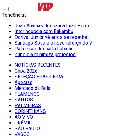
Tendências
:
João Ananias desbanca Luan Peres
Inter negocia com Bakambu
Dorival Júnior vê erros se repetire...
Santiago Sosa é o novo reforço do V...
Palmeiras descarta Fabinho
Zubeldía minimiza protestos
NOTÍCIAS RECENTES
Copa 2026
SELEÇÃO BRASILEIRA
Apostas
Mercado da Bola
FLAMENGO
SANTOS
PALMEIRAS
CORINTHIANS
AO VIVO
GRÊMIO
SĀO PAULO
VASCO