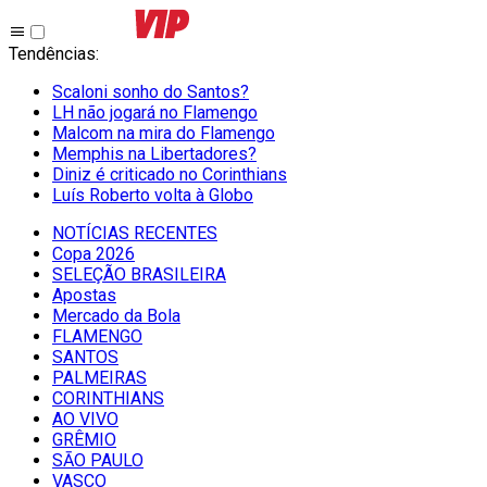
Tendências
:
Scaloni sonho do Santos?
LH não jogará no Flamengo
Malcom na mira do Flamengo
Memphis na Libertadores?
Diniz é criticado no Corinthians
Luís Roberto volta à Globo
NOTÍCIAS RECENTES
Copa 2026
SELEÇÃO BRASILEIRA
Apostas
Mercado da Bola
FLAMENGO
SANTOS
PALMEIRAS
CORINTHIANS
AO VIVO
GRÊMIO
SĀO PAULO
VASCO