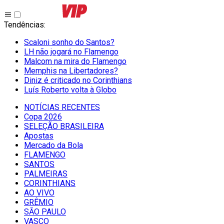
Tendências
:
Scaloni sonho do Santos?
LH não jogará no Flamengo
Malcom na mira do Flamengo
Memphis na Libertadores?
Diniz é criticado no Corinthians
Luís Roberto volta à Globo
NOTÍCIAS RECENTES
Copa 2026
SELEÇÃO BRASILEIRA
Apostas
Mercado da Bola
FLAMENGO
SANTOS
PALMEIRAS
CORINTHIANS
AO VIVO
GRÊMIO
SĀO PAULO
VASCO