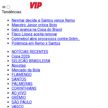
Tendências
:
Neymar decide e Santos vence Remo
Maestro Júnior critica Boto
Galo avança na Copa do Brasil
Flaco López aceita renovar
Conmebol abre processos contra Grêm...
Polêmica em Remo x Santos
NOTÍCIAS RECENTES
Copa 2026
SELEÇÃO BRASILEIRA
Apostas
Mercado da Bola
FLAMENGO
SANTOS
PALMEIRAS
CORINTHIANS
AO VIVO
GRÊMIO
SĀO PAULO
VASCO