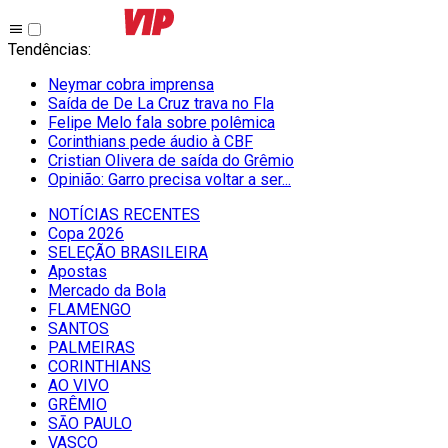
Tendências
:
Neymar cobra imprensa
Saída de De La Cruz trava no Fla
Felipe Melo fala sobre polêmica
Corinthians pede áudio à CBF
Cristian Olivera de saída do Grêmio
Opinião: Garro precisa voltar a ser...
NOTÍCIAS RECENTES
Copa 2026
SELEÇÃO BRASILEIRA
Apostas
Mercado da Bola
FLAMENGO
SANTOS
PALMEIRAS
CORINTHIANS
AO VIVO
GRÊMIO
SĀO PAULO
VASCO