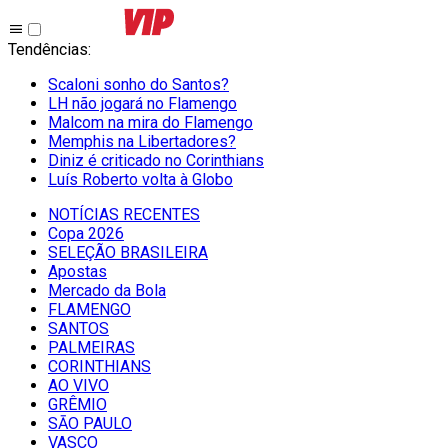
Tendências
:
Scaloni sonho do Santos?
LH não jogará no Flamengo
Malcom na mira do Flamengo
Memphis na Libertadores?
Diniz é criticado no Corinthians
Luís Roberto volta à Globo
NOTÍCIAS RECENTES
Copa 2026
SELEÇÃO BRASILEIRA
Apostas
Mercado da Bola
FLAMENGO
SANTOS
PALMEIRAS
CORINTHIANS
AO VIVO
GRÊMIO
SĀO PAULO
VASCO