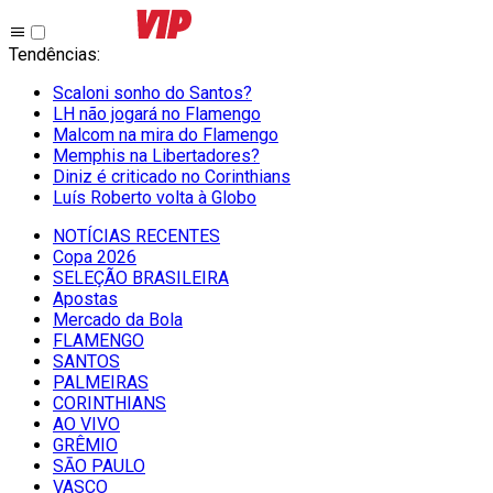
Tendências
:
Scaloni sonho do Santos?
LH não jogará no Flamengo
Malcom na mira do Flamengo
Memphis na Libertadores?
Diniz é criticado no Corinthians
Luís Roberto volta à Globo
NOTÍCIAS RECENTES
Copa 2026
SELEÇÃO BRASILEIRA
Apostas
Mercado da Bola
FLAMENGO
SANTOS
PALMEIRAS
CORINTHIANS
AO VIVO
GRÊMIO
SĀO PAULO
VASCO