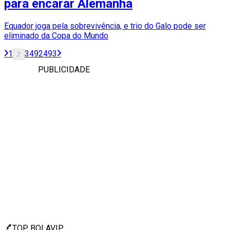
para encarar Alemanha
Equador joga pela sobrevivência, e trio do Galo pode ser
eliminado da Copa do Mundo
1
3
492
493
2
PUBLICIDADE
TOP BOLAVIP