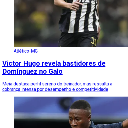
Atlético-MG
Victor Hugo revela bastidores de
Domínguez no Galo
Meia destaca perfil sereno do treinador, mas ressalta a
cobrança intensa por desempenho e competitividade