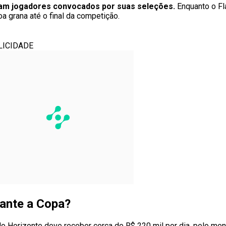
ram jogadores convocados por suas seleções.
Enquanto o F
a grana até o final da competição.
LICIDADE
rante a Copa?
o Horizonte deve receber cerca de R$ 220 mil por dia, pelo meno