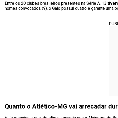
Entre os 20 clubes brasileiros presentes na Série A,
13 tive
nomes convocados (9), o Galo possui quatro e garante uma bo
PUB
Quanto o Atlético-MG vai arrecadar du
Vale mencionar que, de olho na quantia que o Alvinegro de Bel