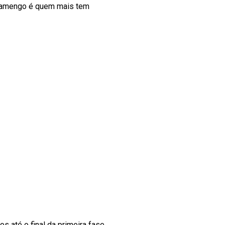
lamengo é quem mais tem
s até o final da primeira fase.