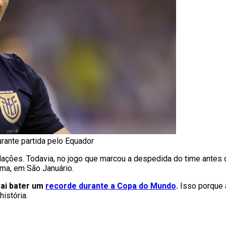
rante partida pelo Equador
lações. Todavia, no jogo que marcou a despedida do time antes
ama, em São Januário.
vai bater um
recorde durante a Copa do Mundo
.
Isso porque 
história.