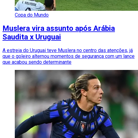
Copa do Mundo
Muslera vira assunto após Arábia
Saudita x Uruguai
A estreia do Uruguai teve Muslera no centro das atenções, já
que o goleiro alternou momentos de segurança com um lance
que acabou sendo determinante