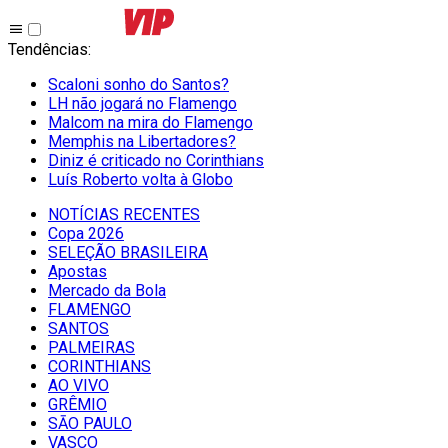
Tendências
:
Scaloni sonho do Santos?
LH não jogará no Flamengo
Malcom na mira do Flamengo
Memphis na Libertadores?
Diniz é criticado no Corinthians
Luís Roberto volta à Globo
NOTÍCIAS RECENTES
Copa 2026
SELEÇÃO BRASILEIRA
Apostas
Mercado da Bola
FLAMENGO
SANTOS
PALMEIRAS
CORINTHIANS
AO VIVO
GRÊMIO
SĀO PAULO
VASCO