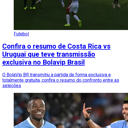
Futebol
Confira o resumo de Costa Rica vs
Uruguai que teve transmissão
exclusiva no Bolavip Brasil
O BolaVip BR transmitiu a partida de forma exclusiva e
totalmente gratuita, confira o resumo do confronto entre as
seleções