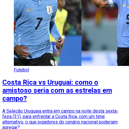
Futebol
Costa Rica vs Uruguai: como o
amistoso seria com as estrelas em
campo?
A Seleção Uruguaia entra em campo na noite desta sexta-
feira (31), para enfrentar a Costa Rica, com um time
alternativo, o que jogadores do cenário nacional poderiam
agregar?