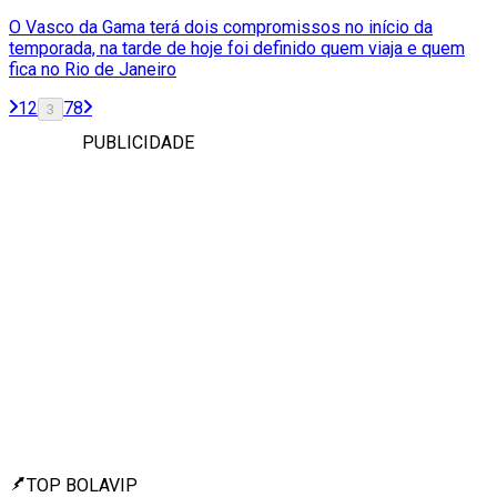
O Vasco da Gama terá dois compromissos no início da
temporada, na tarde de hoje foi definido quem viaja e quem
fica no Rio de Janeiro
1
2
7
8
3
PUBLICIDADE
TOP BOLAVIP