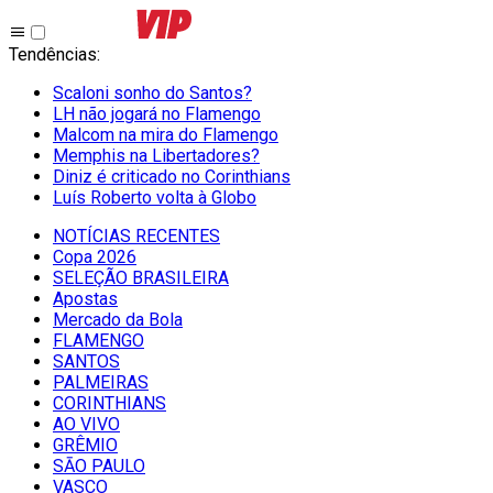
Tendências
:
Scaloni sonho do Santos?
LH não jogará no Flamengo
Malcom na mira do Flamengo
Memphis na Libertadores?
Diniz é criticado no Corinthians
Luís Roberto volta à Globo
NOTÍCIAS RECENTES
Copa 2026
SELEÇÃO BRASILEIRA
Apostas
Mercado da Bola
FLAMENGO
SANTOS
PALMEIRAS
CORINTHIANS
AO VIVO
GRÊMIO
SĀO PAULO
VASCO